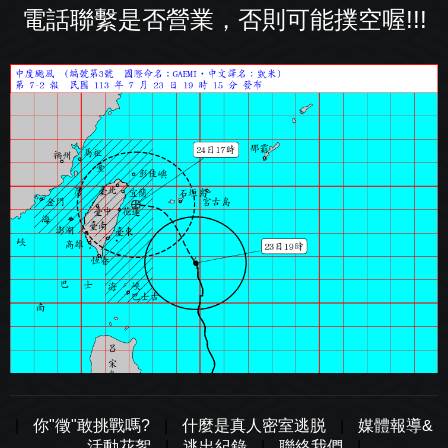
電話聯繫是否營業，否則可能撲空喔!!!
|
你"徵"敢挑戰嗎?
|
什麼是真人密室逃脱
|
媒體報導&
活動花絮
|
逃出紀錄
|
聯絡我們
|