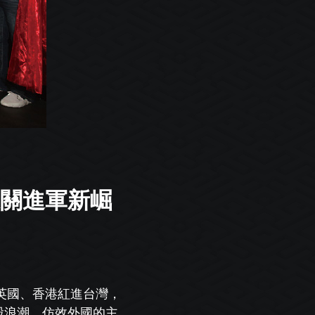
謎關進軍新崛
英國、香港紅進台灣，
股浪潮，仿效外國的主