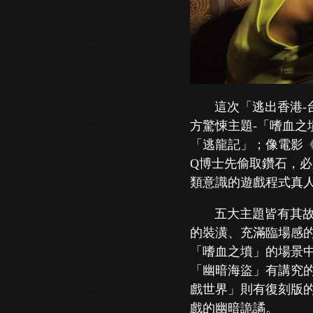
這次「逃出香港-
方驚悚主題-「嗜血之
「逃龍
記」；像電影
Q博士先偷取鑽石，
類意識的遊戲
程式真
五大主題皆有其
的裝潢、充滿臨場感
「嗜血之墳
」的場景
「幽暗海盜」有講究
戲世界」則有復
刻版
戲的幽暗詭譎。