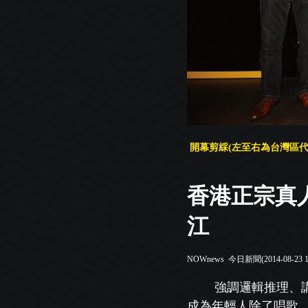
開幕剪綵(左至右為台灣區代表發
香港正宗真
江
NOWnews 今日新聞(2014-08-23 1
強調邏輯推理、
成為年輕人除了唱歌