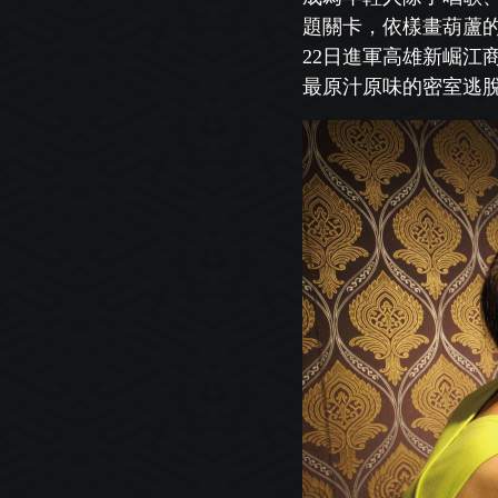
題
關卡，依樣畫葫蘆
22日進軍高雄新崛江
最原汁原味的密室逃