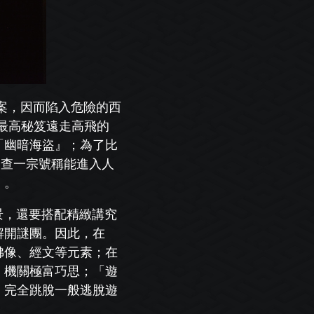
案，因而陷入危險的西
最高秘笈遠走高飛的
「幽暗海盜』；為了比
調查一宗號稱能進入人
」。
景，還要搭配精緻講究
解開謎團。因此，在
佛
像、經文等元素；在
，機關極富巧思；「遊
，完全
跳脫一般逃脫遊