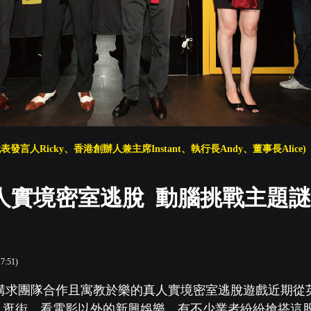
言人Ricky、香港創辦人兼主席Instant、執行長Andy、董事長Alice)
人實境密室逃脫 動腦挑戰主題
7:51)
講求團隊合作且寓教於樂的真人實境密室逃脫遊戲
近期從
、逛街、看電影
以外的新興娛樂，有不少業者紛
紛搶搭這