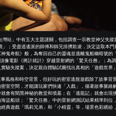
台灣站」中有五大主題謎關，包括調查一宗教堂神
父失蹤
墳」；受盡逍遙
派的師傅和師兄排擠欺凌，決定盜取本門
《神鬼奇航》般，為奪回自己的靈魂並逃離鬼船幽暗號
的
必須像電影《將計就計》
穿越雷射網的「驚天任務」；為
人實驗失蹤案，決定親自體驗試圖找出真相的「遊戲世界
故事風格和時空背景，但好玩的密室逃脫遊戲除了故
事背
的密室空間，才能讓
玩家們快速「入戲」，循著故事脈絡
中就會有闇黑神秘的教堂和墳墓；在「逃龍記」就會出現
的海盜船頭；「驚天任務」
中的雷射網測試結果精準到位
的經典遊戲「瑪莉兄弟」和「小精靈」等，場景色彩繽紛