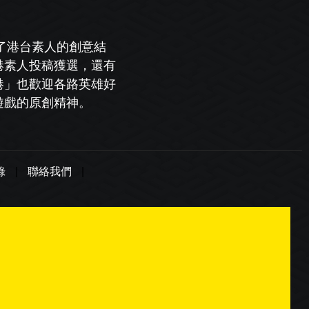
了港台素人的創意結
港素人投稿獲選，還有
港」也歡迎各路英雄好
遊戲的原創精神。
錄
|
聯絡我們
|