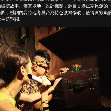
的編撰故事、佈置場地、設計機關，源自香港正
宗原創的
商圈，機關內
容特地考量台灣特色微幅修改，值得喜歡動
脫主題謎關。