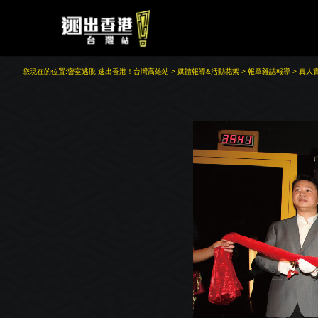
您現在的位置:
密室逃脫-逃出香港！台灣高雄站
>
媒體報導&活動花絮
>
報章雜誌報導
> 真人