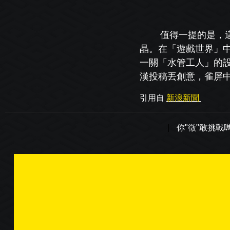
值得一提的是，
晶。在「遊戲世界」
一關「水管工人」的
漢投稿丟創意，雀屏
引用自
新浪新聞
|
你"徵"敢挑戰嗎